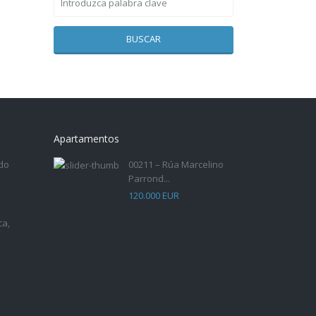
BUSCAR
Apartamentos
do
00211 – Rúa Marcelino
Parrond...
120.000 EUR
ca,