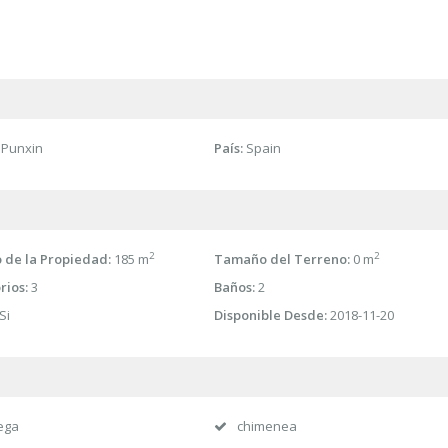
Punxin
País:
Spain
2
2
de la Propiedad:
185 m
Tamaño del Terreno:
0 m
rios:
3
Baños:
2
Si
Disponible Desde:
2018-11-20
ega
chimenea