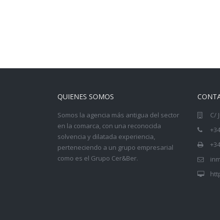
QUIENES SOMOS
CONT
Somos la agencia más antigua del sector
C/ 
en la comarca, con una reconocida
+34
solvencia y dilatada experiencia,
+34
perteneciendo a un grupo empresarial
como es el
Grupo Cer&Ber
.
inm
htt