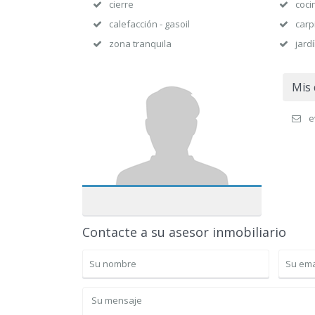
cierre
coci
calefacción - gasoil
carp
zona tranquila
jard
Mis 
e
Contacte a su asesor inmobiliario