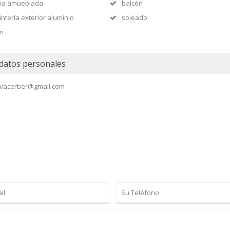
na amueblada
balcón
intería exterior aluminio
soleado
ín
datos personales
vacerber@gmail.com