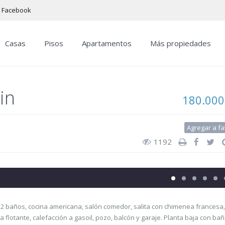
Facebook
Casas
Pisos
Apartamentos
Más propiedades
in
180.000
Agregar a fa
1192
, 2 baños, cocina americana, salón comedor, salita con chimenea francesa,
a flotante, calefacción a gasoil, pozo, balcón y garaje. Planta baja con bañ