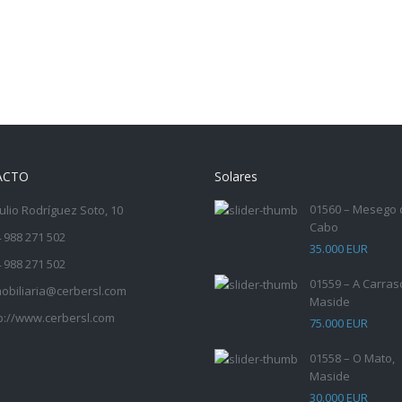
ACTO
Solares
01560 – Mesego 
Julio Rodríguez Soto, 10
Cabo
 988 271 502
35.000 EUR
 988 271 502
01559 – A Carras
obiliaria@cerbersl.com
Maside
p://www.cerbersl.com
75.000 EUR
01558 – O Mato,
Maside
30.000 EUR