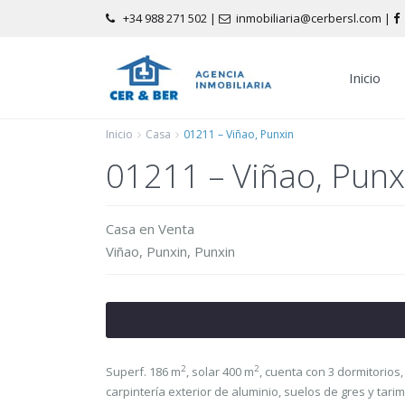
+34 988 271 502
|
inmobiliaria@cerbersl.com |
Inicio
Inicio
Casa
01211 – Viñao, Punxin
01211 – Viñao, Punx
Casa
en
Venta
Viñao, Punxin,
Punxin
2
2
Superf. 186 m
, solar 400 m
, cuenta con 3 dormitorios
carpintería exterior de aluminio, suelos de gres y tarim