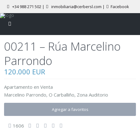
+34 988 271 502
|
inmobiliaria@cerbersl.com |
Facebook
00211 – Rúa Marcelino
Parrondo
120.000 EUR
Apartamento
en
Venta
Marcelino Parrondo,
O Carballiño
,
Zona Auditorio
Agregar a favoritos
1606