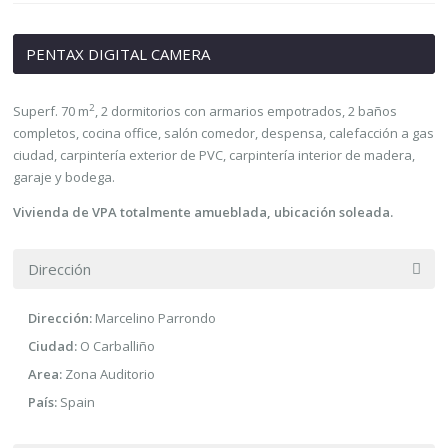
PENTAX DIGITAL CAMERA
2
Superf. 70 m
, 2 dormitorios con armarios empotrados, 2 baños
completos, cocina office, salón comedor, despensa, calefacción a gas
ciudad, carpintería exterior de PVC, carpintería interior de madera,
garaje y bodega.
Vivienda de VPA totalmente amueblada, ubicación soleada.
Dirección
Dirección:
Marcelino Parrondo
Ciudad:
O Carballiño
Area:
Zona Auditorio
País:
Spain