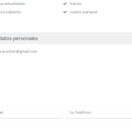
na amueblada
balcón
aza cubierta
suelos parquet
datos personales
vacerber@gmail.com