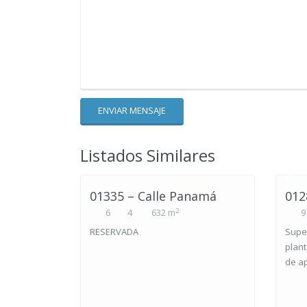
Listados Similares
01335 – Calle Panamá
012
2
6
4
632 m
9
RESERVADA
Super
plant
de ap