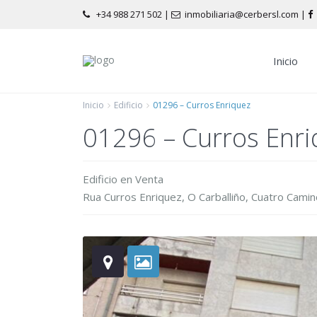
+34 988 271 502
|
inmobiliaria@cerbersl.com |
Inicio
Inicio
Edificio
01296 – Curros Enriquez
01296 – Curros Enr
Edificio
en
Venta
Rua Curros Enriquez,
O Carballiño
,
Cuatro Camin