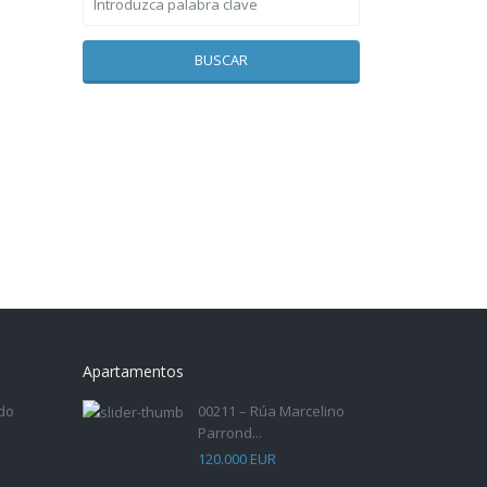
BUSCAR
Apartamentos
do
00211 – Rúa Marcelino
Parrond...
120.000 EUR