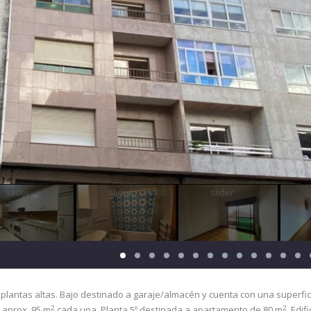
5 plantas altas. Bajo destinado a garaje/almacén y cuenta con una superfic
2
2
e aprox. 95 m
cada una. Planta 5º destinada a apartamento de 80 m
. Edif