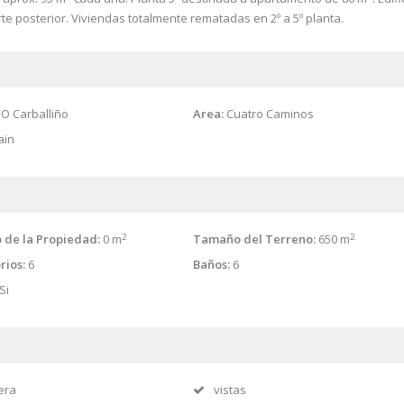
rte posterior. Viviendas totalmente rematadas en 2º a 5º planta.
O Carballiño
Area:
Cuatro Caminos
ain
2
2
de la Propiedad:
0 m
Tamaño del Terreno:
650 m
rios:
6
Baños:
6
Si
era
vistas