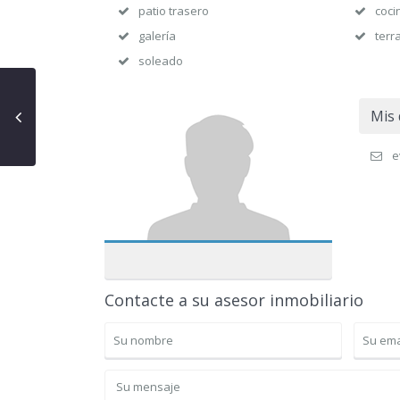
patio trasero
coci
galería
terr
soleado
Mis 
e
Contacte a su asesor inmobiliario