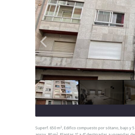
2
Superf. 650 m
, Edifico compuesto por sótano, bajo y 
2
aprox. 80 m
. Plantas 1º a 4º destinadas a viviendas d