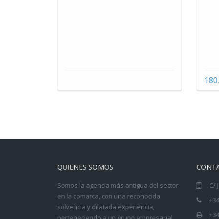
180
QUIENES SOMOS
CONT
Somos la agencia más antigua del sector
C/ 
en la comarca, con una reconocida
+34
solvencia y dilatada experiencia,
+34
perteneciendo a un grupo empresarial