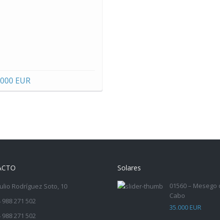
.000 EUR
ACTO
Solares
01560 – Mesego 
Julio Rodríguez Soto, 10
Cabo
 988 271 502
35.000 EUR
 988 271 502