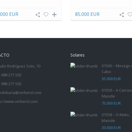
.000 EUR
85.000 EUR
ACTO
Solares
01560 – Mesego 
Julio Rodríguez Soto, 10
Cabo
 988 271 502
35.000 EUR
 988 271 502
01559 – A Carras
obiliaria@cerbersl.com
Maside
p://www.cerbersl.com
75.000 EUR
01558 – O Mato,
Maside
30.000 EUR