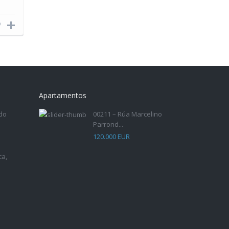
Apartamentos
do
00211 – Rúa Marcelino
Parrond...
120.000 EUR
ca,