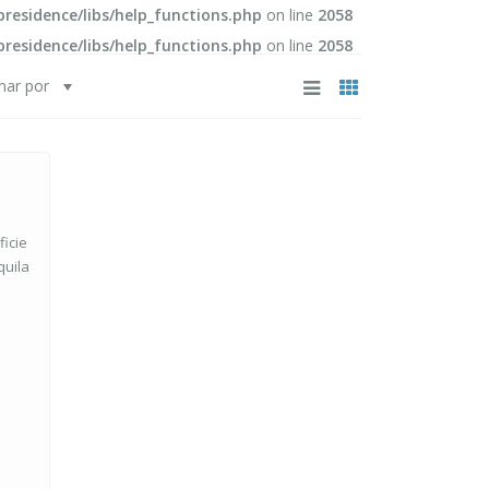
esidence/libs/help_functions.php
on line
2058
esidence/libs/help_functions.php
on line
2058
nar por
ficie
quila