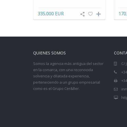
335.000 EUR
170
QUIENES SOMOS
CONT
Somos la agencia más antigua del sector
C/ 
en la comarca, con una reconocida
+34
solvencia y dilatada experiencia,
+34
perteneciendo a un grupo empresarial
como es el
Grupo Cer&Ber
.
inm
htt