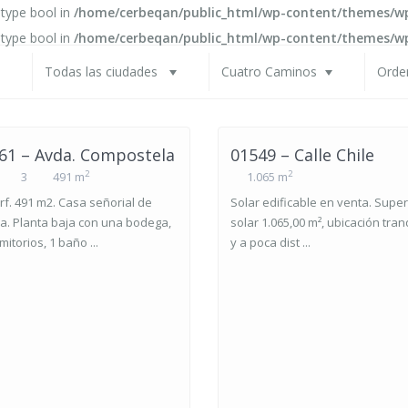
 type bool in
/home/cerbeqan/public_html/wp-content/themes/wpr
 type bool in
/home/cerbeqan/public_html/wp-content/themes/wpr
Todas las ciudades
Cuatro Caminos
Orde
61 – Avda. Compostela
01549 – Calle Chile
2
2
3
491 m
1.065 m
f. 491 m2. Casa señorial de
Solar edificable en venta. Super
a. Planta baja con una bodega,
solar 1.065,00 m², ubicación tran
mitorios, 1 baño ...
y a poca dist ...