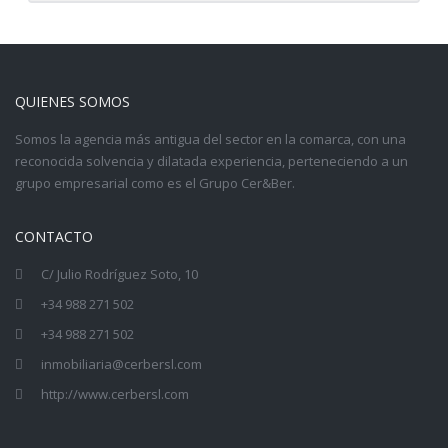
QUIENES SOMOS
Somos la agencia más antigua del sector en la comarca, con una
reconocida solvencia y dilatada experiencia, perteneciendo a un
grupo empresarial como es el
Grupo Cer&Ber
.
CONTACTO
C/ Julio Rodríguez Soto, 10
+34 988 271 502
+34 988 271 502
inmobiliaria@cerbersl.com
http://www.cerbersl.com