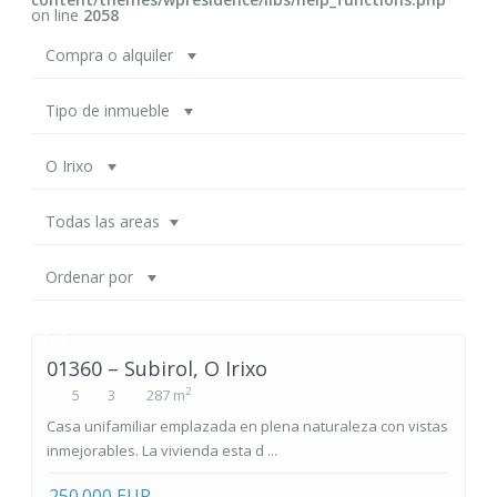
on line
2058
Compra o alquiler
Tipo de inmueble
O Irixo
Todas las areas
Ordenar por
01360 – Subirol, O Irixo
2
5
3
287 m
Casa unifamiliar emplazada en plena naturaleza con vistas
inmejorables. La vivienda esta d ...
250.000 EUR